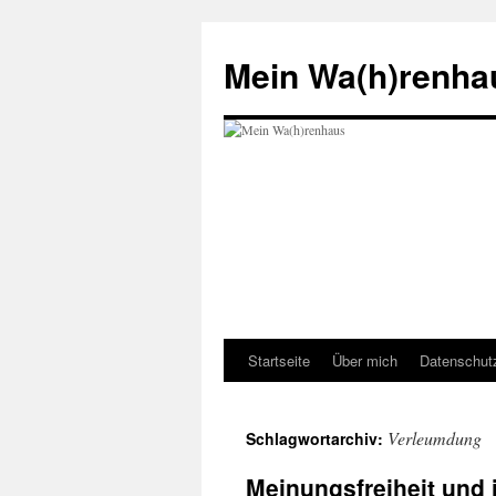
Zum
Inhalt
Mein Wa(h)renha
springen
Startseite
Über mich
Datenschut
Verleumdung
Schlagwortarchiv:
Meinungsfreiheit und 