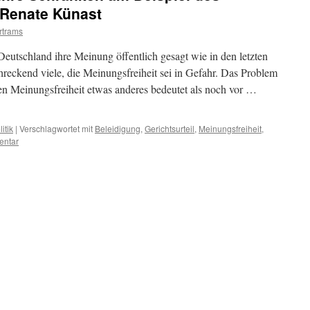
 Renate Künast
rtrams
eutschland ihre Meinung öffentlich gesagt wie in den letzten
hreckend viele, die Meinungsfreiheit sei in Gefahr. Das Problem
chen Meinungsfreiheit etwas anderes bedeutet als noch vor …
litik
|
Verschlagwortet mit
Beleidigung
,
Gerichtsurteil
,
Meinungsfreiheit
,
entar