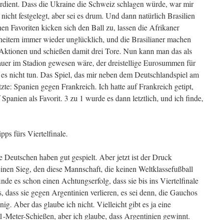
dient. Dass die Ukraine die Schweiz schlagen würde, war mir
 nicht festgelegt, aber sei es drum. Und dann natürlich Brasilien
n Favoriten kicken sich den Ball zu, lassen die Afrikaner
cheitern immer wieder unglücklich, und die Brasilianer machen
e Aktionen und schießen damit drei Tore. Nun kann man das als
uer im Stadion gewesen wäre, der dreistellige Eurosummen für
h es nicht tun. Das Spiel, das mir neben dem Deutschlandspiel am
tzte: Spanien gegen Frankreich. Ich hatte auf Frankreich getipt,
panien als Favorit. 3 zu 1 wurde es dann letztlich, und ich finde,
ps fürs Viertelfinale.
 Deutschen haben gut gespielt. Aber jetzt ist der Druck
inen Sieg, den diese Mannschaft, die keinen Weltklassefußball
finde es schon einen Achtungserfolg, dass sie bis ins Viertelfinale
 dass sie gegen Argentinien verlieren, es sei denn, die Gauchos
ig. Aber das glaube ich nicht. Vielleicht gibt es ja eine
11-Meter-Schießen, aber ich glaube, dass Argentinien gewinnt.