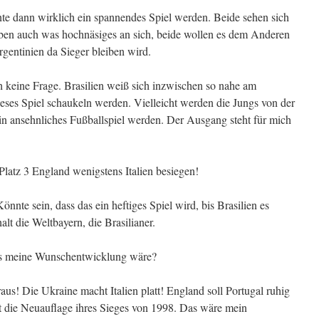
nte dann wirklich ein spannendes Spiel werden. Beide sehen sich
aben auch was hochnäsiges an sich, beide wollen es dem Anderen
gentinien da Sieger bleiben wird.
h keine Frage. Brasilien weiß sich inzwischen so nahe am
dieses Spiel schaukeln werden. Vielleicht werden die Jungs von der
in ansehnliches Fußballspiel werden. Der Ausgang steht für mich
Platz 3 England wenigstens Italien besiegen!
nte sein, dass das ein heftiges Spiel wird, bis Brasilien es
halt die Weltbayern, die Brasilianer.
was meine Wunschentwicklung wäre?
us! Die Ukraine macht Italien platt! England soll Portugal ruhig
gt die Neuauflage ihres Sieges von 1998. Das wäre mein