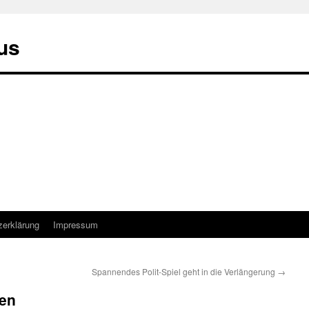
us
zerklärung
Impressum
Spannendes Polit-Spiel geht in die Verlängerung
→
ien