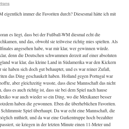
rtrams
igentlich immer die Favoriten durch? Diesesmal hätte ich mit
woran es liegt, dass bei der Fußball-WM diesmal echt die
hkamen, und das, obwohl sie teilweise richtig mies spielten. Als
lfinales angesehen habe, war mir klar, wer gewinnen würde.
ar, denn die Deutschen schwammen derzeit auf einer absoluten
land war klar, das kleine Land in Südamerika war den Kickern
 sie haben sich doch gut behauptet, und es war reiner Zufall,
Briten das Ding geschaukelt haben. Holland gegen Portugal war
hoffte, aber gleichzeitig wusste, dass diese Mannschaft das nicht
 dass es auch richtig ist, dass sie bei dem Spiel nach hause
Mexiko war auch wieder so ein Ding, wo die Mexikaner besser
 trotzdem haben die gewonnen. Eben die überheblichen Favoriten.
as Schlimmste Spiel überhaupt. Da war echt eine Mannschaft, die
 möglich mithielt, und da war eine Gurkentruppe hoch bezahlter
passiert, sie kriegen in der letzten Minute einen 11-Meter und