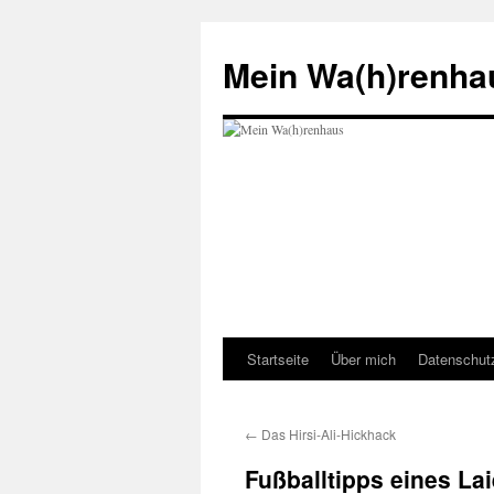
Zum
Inhalt
Mein Wa(h)renha
springen
Startseite
Über mich
Datenschut
←
Das Hirsi-Ali-Hickhack
Fußballtipps eines La