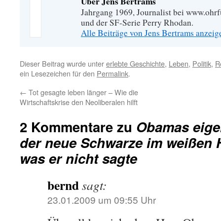
Über Jens Bertrams
Jahrgang 1969, Journalist bei www.ohrf
und der SF-Serie Perry Rhodan.
Alle Beiträge von Jens Bertrams anzei
Dieser Beitrag wurde unter
erlebte Geschichte
,
Leben
,
Politik
,
R
ein Lesezeichen für den
Permalink
.
←
Tot gesagte leben länger – Wie die
Wirtschaftskrise den Neoliberalen hilft
2 Kommentare zu
Obamas eige
der neue Schwarze im weißen 
was er nicht sagte
bernd
sagt:
23.01.2009 um 09:55 Uhr