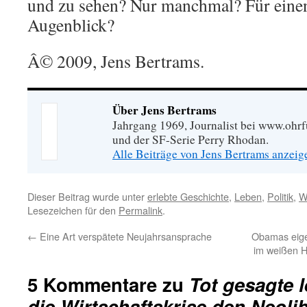
und zu sehen? Nur manchmal? Für eine
Augenblick?
Â© 2009, Jens Bertrams.
Über Jens Bertrams
Jahrgang 1969, Journalist bei www.ohrf
und der SF-Serie Perry Rhodan.
Alle Beiträge von Jens Bertrams anzei
Dieser Beitrag wurde unter
erlebte Geschichte
,
Leben
,
Politik
,
W
Lesezeichen für den
Permalink
.
←
Eine Art verspätete Neujahrsansprache
Obamas eige
im weißen H
5 Kommentare zu
Tot gesagte 
die Wirtschaftskrise den Neolib