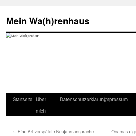
Zum
Inhalt
Mein Wa(h)renhaus
springen
Startseite
Über
Datenschutzerklärung
Impressum
mich
←
Eine Art verspätete Neujahrsansprache
Obamas eige