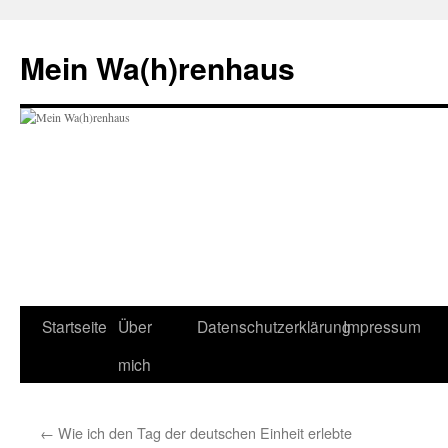
Zum
Inhalt
Mein Wa(h)renhaus
springen
Startseite
Über
Datenschutzerklärung
Impressum
mich
←
Wie ich den Tag der deutschen Einheit erlebte