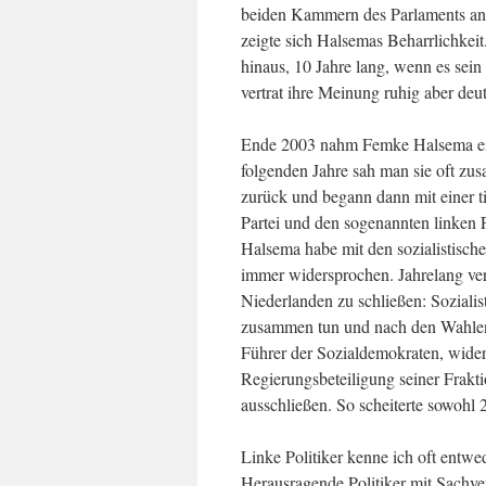
beiden Kammern des Parlaments an
zeigte sich Halsemas Beharrlichkeit
hinaus, 10 Jahre lang, wenn es se
vertrat ihre Meinung ruhig aber deut
Ende 2003 nahm Femke Halsema ei
folgenden Jahre sah man sie oft zus
zurück und begann dann mit einer ti
Partei und den sogenannten linken Fr
Halsema habe mit den sozialistisch
immer widersprochen. Jahrelang vers
Niederlanden zu schließen: Sozialis
zusammen tun und nach den Wahlen 
Führer der Sozialdemokraten, widers
Regierungsbeteiligung seiner Frakt
ausschließen. So scheiterte sowohl 
Linke Politiker kenne ich oft entw
Herausragende Politiker mit Sachver