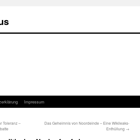
us
zerklärung
Impressum
 Toleranz –
Das Geheimnis von Noordeinde – Eine Wikileaks-
batte
Enthüllung
→