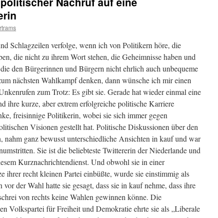
olitischer Nachruf auf eine
erin
rtrams
d Schlagzeilen verfolge, wenn ich von Politikern höre, die
en, die nicht zu ihrem Wort stehen, die Geheimnisse haben und
 die den Bürgerinnen und Bürgern nicht ehrlich auch unbequeme
 zum nächsten Wahlkampf denken, dann wünsche ich mir einen
Unkenrufen zum Trotz: Es gibt sie. Gerade hat wieder einmal eine
d ihre kurze, aber extrem erfolgreiche politische Karriere
inke, freisinnige Politikerin, wobei sie sich immer gegen
tischen Visionen gestellt hat. Politische Diskussionen über den
ich, nahm ganz bewusst unterschiedliche Ansichten in kauf und war
unumstritten. Sie ist die beliebteste Twittererin der Niederlande und
diesem Kurznachrichtendienst. Und obwohl sie in einer
 ihrer recht kleinen Partei einbüßte, wurde sie einstimmig als
 vor der Wahl hatte sie gesagt, dass sie in kauf nehme, dass ihre
eschrei von rechts keine Wahlen gewinnen könne. Die
en Volkspartei für Freiheit und Demokratie ehrte sie als „Liberale