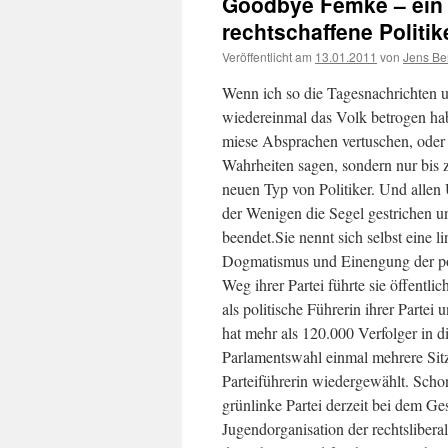
Goodbye Femke – ein p
rechtschaffene Politik
Veröffentlicht am
13.01.2011
von
Jens Be
Wenn ich so die Tagesnachrichten un
wiedereinmal das Volk betrogen hab
miese Absprachen vertuschen, oder
Wahrheiten sagen, sondern nur bis
neuen Typ von Politiker. Und allen 
der Wenigen die Segel gestrichen un
beendet.
Sie nennt sich selbst eine l
Dogmatismus und Einengung der poli
Weg ihrer Partei führte sie öffentl
als politische Führerin ihrer Partei 
hat mehr als 120.000 Verfolger in 
Parlamentswahl einmal mehrere Sitze
Parteiführerin wiedergewählt. Schon
grünlinke Partei derzeit bei dem G
Jugendorganisation der rechtsliberal