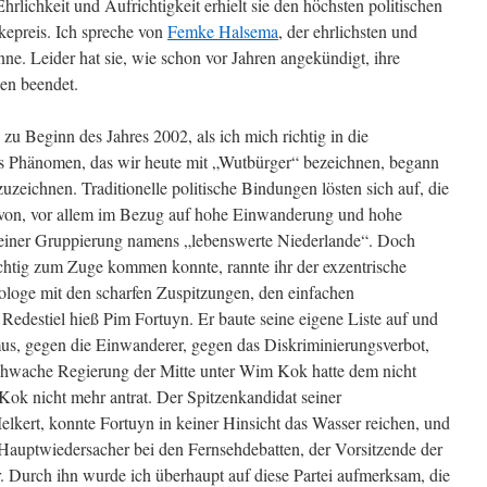
Ehrlichkeit und Aufrichtigkeit erhielt sie den höchsten politischen
kepreis. Ich spreche von
Femke Halsema
, der ehrlichsten und
kenne. Leider hat sie, wie schon vor Jahren angekündigt, ihre
gen beendet.
u Beginn des Jahres 2002, als ich mich richtig in die
 Das Phänomen, das wir heute mit „Wutbürger“ bezeichnen, begann
uzeichnen. Traditionelle politische Bindungen lösten sich auf, die
avon, vor allem im Bezug auf hohe Einwanderung und hohe
n einer Gruppierung namens „lebenswerte Niederlande“. Doch
chtig zum Zuge kommen konnte, rannte ihr der exzentrische
ologe mit den scharfen Zuspitzungen, den einfachen
Redestiel hieß Pim Fortuyn. Er baute seine eigene Liste auf und
mus, gegen die Einwanderer, gegen das Diskriminierungsverbot,
chwache Regierung der Mitte unter Wim Kok hatte dem nicht
Kok nicht mehr antrat. Der Spitzenkandidat seiner
elkert, konnte Fortuyn in keiner Hinsicht das Wasser reichen, und
Hauptwiedersacher bei den Fernsehdebatten, der Vorsitzende der
r. Durch ihn wurde ich überhaupt auf diese Partei aufmerksam, die