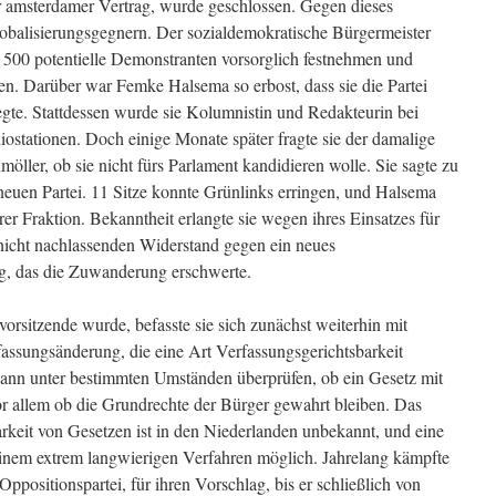
er amsterdamer Vertrag, wurde geschlossen. Gegen dieses
Globalisierungsgegnern. Der sozialdemokratische Bürgermeister
ß 500 potentielle Demonstranten vorsorglich festnehmen und
en. Darüber war Femke Halsema so erbost, dass sie die Partei
egte. Stattdessen wurde sie Kolumnistin und Redakteurin bei
ostationen. Doch einige Monate später fragte sie der damalige
öller, ob sie nicht fürs Parlament kandidieren wolle. Sie sagte zu
 neuen Partei. 11 Sitze konnte Grünlinks erringen, und Halsema
rer Fraktion. Bekanntheit erlangte sie wegen ihres Einsatzes für
nicht nachlassenden Widerstand gegen ein neues
g, das die Zuwanderung erschwerte.
rsitzende wurde, befasste sie sich zunächst weiterhin mit
rfassungsänderung, die eine Art Verfassungsgerichtsbarkeit
 dann unter bestimmten Umständen überprüfen, ob ein Gesetz mit
vor allem ob die Grundrechte der Bürger gewahrt bleiben. Das
arkeit von Gesetzen ist in den Niederlanden unbekannt, und eine
einem extrem langwierigen Verfahren möglich. Jahrelang kämpfte
Oppositionspartei, für ihren Vorschlag, bis er schließlich von