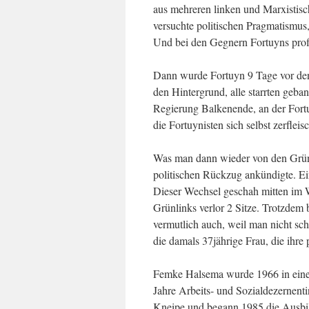
aus mehreren linken und Marxisti
versuchte politischen Pragmatismus,
Und bei den Gegnern Fortuyns profil
Dann wurde Fortuyn 9 Tage vor den 
den Hintergrund, alle starrten geban
Regierung Balkenende, an der Fortuy
die Fortuynisten sich selbst zerfleisc
Was man dann wieder von den Grünl
politischen Rückzug ankündigte. E
Dieser Wechsel geschah mitten im
Grünlinks verlor 2 Sitze. Trotzdem 
vermutlich auch, weil man nicht sc
die damals 37jährige Frau, die ihre 
Femke Halsema wurde 1966 in eine 
Jahre Arbeits- und Sozialdezernent
Kneipe und begann 1985 die Ausbild