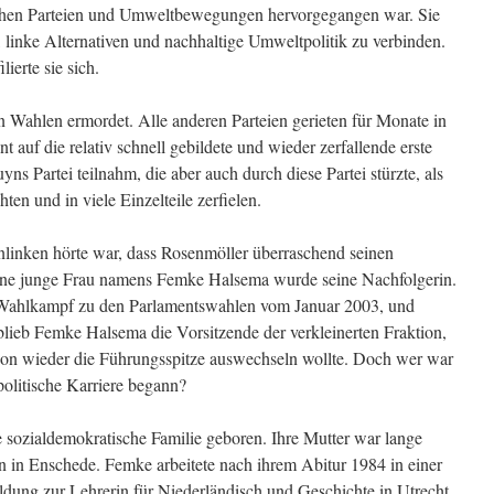
schen Parteien und Umweltbewegungen hervorgegangen war. Sie
 linke Alternativen und nachhaltige Umweltpolitik zu verbinden.
ierte sie sich.
Wahlen ermordet. Alle anderen Parteien gerieten für Monate in
nt auf die relativ schnell gebildete und wieder zerfallende erste
ns Partei teilnahm, die aber auch durch diese Partei stürzte, als
hten und in viele Einzelteile zerfielen.
inken hörte war, dass Rosenmöller überraschend seinen
ine junge Frau namens Femke Halsema wurde seine Nachfolgerin.
 Wahlkampf zu den Parlamentswahlen vom Januar 2003, und
blieb Femke Halsema die Vorsitzende der verkleinerten Fraktion,
hon wieder die Führungsspitze auswechseln wollte. Doch wer war
politische Karriere begann?
sozialdemokratische Familie geboren. Ihre Mutter war lange
in in Enschede. Femke arbeitete nach ihrem Abitur 1984 in einer
ung zur Lehrerin für Niederländisch und Geschichte in Utrecht.