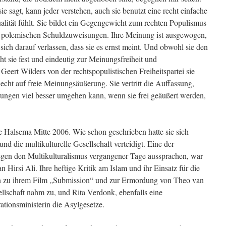
e sagt, kann jeder verstehen, auch sie benutzt eine recht einfache
alität fühlt. Sie bildet ein Gegengewicht zum rechten Populismus
 polemischen Schuldzuweisungen. Ihre Meinung ist ausgewogen,
ich darauf verlassen, dass sie es ernst meint. Und obwohl sie den
ht sie fest und eindeutig zur Meinungsfreiheit und
Geert Wilders von der rechtspopulistischen Freiheitspartei sie
n Recht auf freie Meinungsäußerung. Sie vertritt die Auffassung,
ungen viel besser umgehen kann, wenn sie frei geäußert werden,
e Halsema Mitte 2006. Wie schon geschrieben hatte sie sich
d die multikulturelle Gesellschaft verteidigt. Eine der
gegen den Multikulturalismus vergangener Tage aussprachen, war
 Hirsi Ali. Ihre heftige Kritik am Islam und ihr Einsatz für die
n zu ihrem Film „Submission“ und zur Ermordung von Theo van
llschaft nahm zu, und Rita Verdonk, ebenfalls eine
rationsministerin die Asylgesetze.