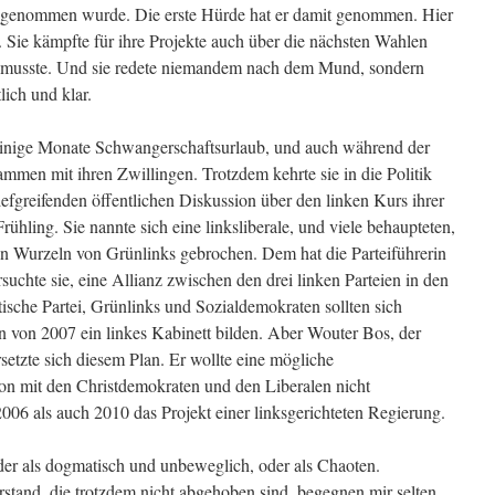
genommen wurde. Die erste Hürde hat er damit genommen. Hier
. Sie kämpfte für ihre Projekte auch über die nächsten Wahlen
in musste. Und sie redete niemandem nach dem Mund, sondern
lich und klar.
nige Monate Schwangerschaftsurlaub, und auch während der
ammen mit ihren Zwillingen. Trotzdem kehrte sie in die Politik
efgreifenden öffentlichen Diskussion über den linken Kurs ihrer
ühling. Sie nannte sich eine linksliberale, und viele behaupteten,
en Wurzeln von Grünlinks gebrochen. Dem hat die Parteiführerin
uchte sie, eine Allianz zwischen den drei linken Parteien in den
tische Partei, Grünlinks und Sozialdemokraten sollten sich
von 2007 ein linkes Kabinett bilden. Aber Wouter Bos, der
etzte sich diesem Plan. Er wollte eine mögliche
ion mit den Christdemokraten und den Liberalen nicht
2006 als auch 2010 das Projekt einer linksgerichteten Regierung.
eder als dogmatisch und unbeweglich, oder als Chaoten.
stand, die trotzdem nicht abgehoben sind, begegnen mir selten.