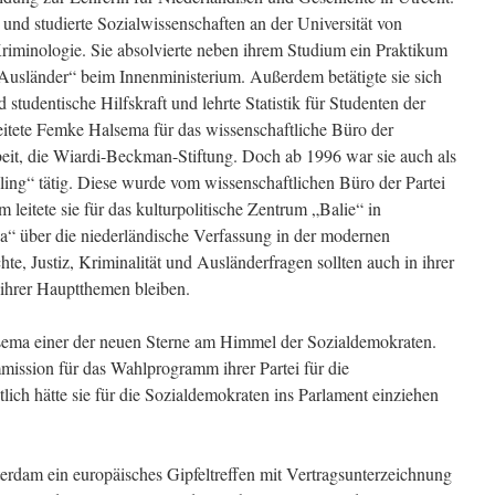
und studierte Sozialwissenschaften an der Universität von
Kriminologie. Sie absolvierte neben ihrem Studium ein Praktikum
 Ausländer“ beim Innenministerium. Außerdem betätigte sie sich
d studentische Hilfskraft und lehrte Statistik für Studenten der
itete Femke Halsema für das wissenschaftliche Büro der
beit, die Wiardi-Beckman-Stiftung. Doch ab 1996 war sie auch als
ling“ tätig. Diese wurde vom wissenschaftlichen Büro der Partei
eitete sie für das kulturpolitische Zentrum „Balie“ in
a“ über die niederländische Verfassung in der modernen
te, Justiz, Kriminalität und Ausländerfragen sollten auch in ihrer
e ihrer Hauptthemen bleiben.
lsema einer der neuen Sterne am Himmel der Sozialdemokraten.
ission für das Wahlprogramm ihrer Partei für die
ich hätte sie für die Sozialdemokraten ins Parlament einziehen
rdam ein europäisches Gipfeltreffen mit Vertragsunterzeichnung