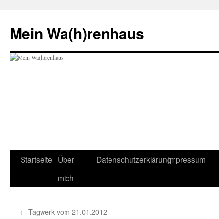
Zum
Inhalt
Mein Wa(h)renhaus
springen
Startseite
Über
Datenschutzerklärung
Impressum
mich
←
Tagwerk vom 21.01.2012