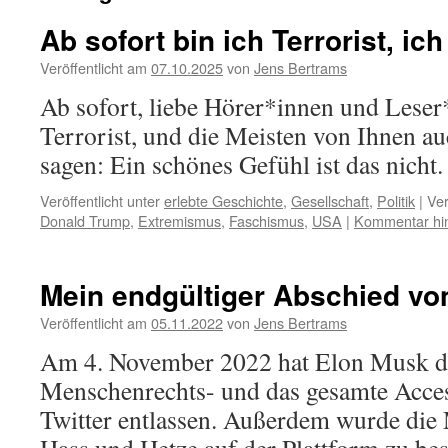
Ab sofort bin ich Terrorist, ich
Veröffentlicht am
07.10.2025
von
Jens Bertrams
Ab sofort, liebe Hörer*innen und Leser*
Terrorist, und die Meisten von Ihnen au
sagen: Ein schönes Gefühl ist das nicht.
Veröffentlicht unter
erlebte Geschichte
,
Gesellschaft
,
Politik
|
Ver
Donald Trump
,
Extremismus
,
Faschismus
,
USA
|
Kommentar hin
Mein endgültiger Abschied von
Veröffentlicht am
05.11.2022
von
Jens Bertrams
Am 4. November 2022 hat Elon Musk d
Menschenrechts- und das gesamte Acces
Twitter entlassen. Außerdem wurde die 