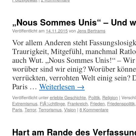
„Nous Sommes Unis“ – Und w
Veröffentlicht am
14.11.2015
von
Jens Bertrams
Vor allem Anderen steht Fassungslosigke
Traurigkeit, Mitgefühl, manchmal Ratlos
auch Wut. „Nous Sommes Unis!“ – Wir 
worüber sind wir einig? Worüber können
verrückten, verrohten Welt einig sein? 
Paris …
Weiterlesen
→
Veröffentlicht unter
erlebte Geschichte
,
Politik
,
Religion
|
Verschl
Extremismus
,
FlÃ¼chtlinge
,
Frankreich
,
Frieden
,
Friedenspolitik
Paris
,
Terror
,
Terrorismus
,
Vision
|
8 Kommentare
Hart am Rande des Verfassun