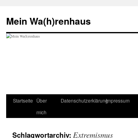
Zum
Inhalt
Mein Wa(h)renhaus
springen
Startseite
Über
Datenschutzerklärung
Impressum
mich
Extremismus
Schlagwortarchiv: