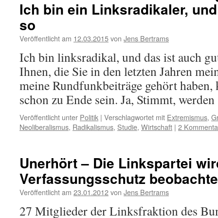
Ich bin ein Linksradikaler, und
so
Veröffentlicht am
12.03.2015
von
Jens Bertrams
Ich bin linksradikal, und das ist auch gu
Ihnen, die Sie in den letzten Jahren mei
meine Rundfunkbeiträge gehört haben, k
schon zu Ende sein. Ja, Stimmt, werde
Veröffentlicht unter
Politik
|
Verschlagwortet mit
Extremismus
,
G
Neoliberalismus
,
Radikalismus
,
Studie
,
Wirtschaft
|
2 Kommenta
Unerhört – Die Linkspartei wi
Verfassungsschutz beobachte
Veröffentlicht am
23.01.2012
von
Jens Bertrams
27 Mitglieder der Linksfraktion des B