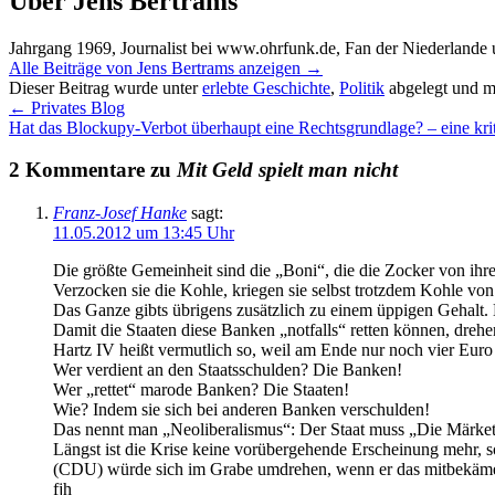
Über Jens Bertrams
Jahrgang 1969, Journalist bei www.ohrfunk.de, Fan der Niederlande 
Alle Beiträge von Jens Bertrams anzeigen
→
Dieser Beitrag wurde unter
erlebte Geschichte
,
Politik
abgelegt und m
←
Privates Blog
Hat das Blockupy-Verbot überhaupt eine Rechtsgrundlage? – eine kri
2 Kommentare zu
Mit Geld spielt man nicht
Franz-Josef Hanke
sagt:
11.05.2012 um 13:45 Uhr
Die größte Gemeinheit sind die „Boni“, die die Zocker von ihren
Verzocken sie die Kohle, kriegen sie selbst trotzdem Kohle vo
Das Ganze gibts übrigens zusätzlich zu einem üppigen Gehalt. 
Damit die Staaten diese Banken „notfalls“ retten können, dre
Hartz IV heißt vermutlich so, weil am Ende nur noch vier Euro
Wer verdient an den Staatsschulden? Die Banken!
Wer „rettet“ marode Banken? Die Staaten!
Wie? Indem sie sich bei anderen Banken verschulden!
Das nennt man „Neoliberalismus“: Der Staat muss „Die Märket“ m
Längst ist die Krise keine vorübergehende Erscheinung mehr, 
(CDU) würde sich im Grabe umdrehen, wenn er das mitbekäm
fjh