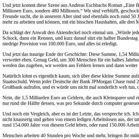
Und jetzt kommt diese Szene aus Andreas Eschbachs Roman „Eine Billi
Millionen Euro, sondern 480 Millionen.“ Wir sind verblüfft, geschock
Freunde sucht, die in unserem Alter sind und ebenfalls noch rund 50 
mehr zu arbeiten und können, mit ein bisschen Haushalten, alle dr
Da schlägt der Anwalt den Aktendeckel noch einmal um. „Würde jeder v
Schock, dann ein Rennen, und kurz darauf sitzt ein halber Bundestag
niedrige Provision von 100.000 Euro, und alles ist erledigt.
Und jetzt das traurige Ende der Geschichte: Diese Summe, 1,54 Millia
verwettet eben. Genug Geld, um 300 Menschen für ein halbes Jahrhun
werden das zugeben, wir werden aus Fehlern lernen und dann weiter
Natürlich lohnt es eigentlich kaum, sich über diese kleine Summe aufz
Staatsschuld. Wenn jeder Deutsche der Bank JPMorgan Chase rund 20 E
Großbank aufrufen, und es würde uns nicht mal sonderlich weh tun, 
Nein, die 1,5 Milliarden Euro an Geldern, die auch Kleinsparer und 
nur rund die Hälfte dessen, was pro Sekunde durch computer gesteuer
Und noch ein Vergleich, aber es ist der Letzte, das verspreche ich. Ich
nicht knauserig und gehen von einem ledigen Arbeitslosen aus, der ta
rund 154.000 Jahre von diesem Geld leben, oder rund 150.000 Arbeit
Menschen arbeiten 40 Stunden pro Woche und mehr, bringen ihr mühsa