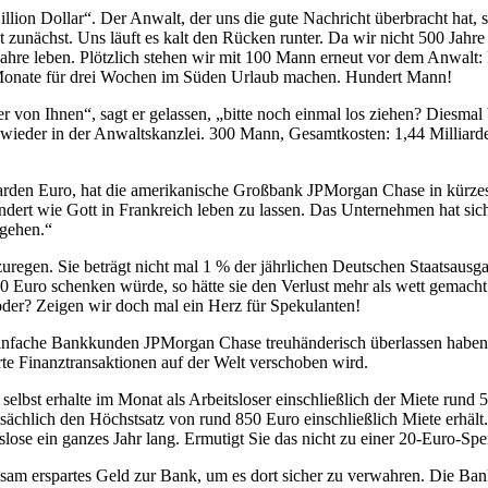
on Dollar“. Der Anwalt, der uns die gute Nachricht überbracht hat, s
t zunächst. Uns läuft es kalt den Rücken runter. Da wir nicht 500 Jahre
Jahre leben. Plötzlich stehen wir mit 100 Mann erneut vor dem Anwalt: F
ei Monate für drei Wochen im Süden Urlaub machen. Hundert Mann!
on Ihnen“, sagt er gelassen, „bitte noch einmal los ziehen? Diesmal b
 wieder in der Anwaltskanzlei. 300 Mann, Gesamtkosten: 1,44 Milliarde
rden Euro, hat die amerikanische Großbank JPMorgan Chase in kürzester
dert wie Gott in Frankreich leben zu lassen. Das Unternehmen hat sich
 gehen.“
uregen. Sie beträgt nicht mal 1 % der jährlichen Deutschen Staatsausgab
uro schenken würde, so hätte sie den Verlust mehr als wett gemacht. 
oder? Zeigen wir doch mal ein Herz für Spekulanten!
einfache Bankkunden JPMorgan Chase treuhänderisch überlassen haben, s
te Finanztransaktionen auf der Welt verschoben wird.
 selbst erhalte im Monat als Arbeitsloser einschließlich der Miete rund 5
tsächlich den Höchstsatz von rund 850 Euro einschließlich Miete erhält
slose ein ganzes Jahr lang. Ermutigt Sie das nicht zu einer 20-Euro-
m erspartes Geld zur Bank, um es dort sicher zu verwahren. Die Bank 