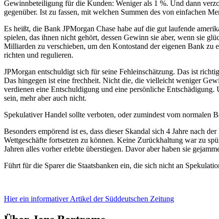
Gewinnbeteiligung für die Kunden: Weniger als 1 %. Und dann verzoc
gegenüber. Ist zu fassen, mit welchen Summen des von einfachen Mens
Es heißt, die Bank JPMorgan Chase habe auf die gut laufende amerik
spielen, das ihnen nicht gehört, dessen Gewinn sie aber, wenn sie gl
Milliarden zu verschieben, um den Kontostand der eigenen Bank zu e
richten und regulieren.
JPMorgan entschuldigt sich für seine Fehleinschätzung. Das ist ric
Das hingegen ist eine frechheit. Nicht die, die vielleicht weniger G
verdienen eine Entschuldigung und eine persönliche Entschädigung. 
sein, mehr aber auch nicht.
Spekulativer Handel sollte verboten, oder zumindest vom normalen B
Besonders empörend ist es, dass dieser Skandal sich 4 Jahre nach der 
Wettgeschäfte fortsetzen zu können. Keine Zurückhaltung war zu spü
Jahren alles vorher erlebte überstiegen. Davor aber haben sie gejamme
Führt für die Sparer die Staatsbanken ein, die sich nicht an Spekulatio
Hier ein informativer Artikel der Süddeutschen Zeitung