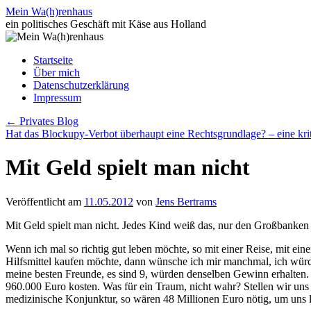
Zum
Mein Wa(h)renhaus
Inhalt
ein politisches Geschäft mit Käse aus Holland
springen
Startseite
Über mich
Datenschutzerklärung
Impressum
←
Privates Blog
Hat das Blockupy-Verbot überhaupt eine Rechtsgrundlage? – eine kri
Mit Geld spielt man nicht
Veröffentlicht am
11.05.2012
von
Jens Bertrams
Mit Geld spielt man nicht. Jedes Kind weiß das, nur den Großbanken
Wenn ich mal so richtig gut leben möchte, so mit einer Reise, mit e
Hilfsmittel kaufen möchte, dann wünsche ich mir manchmal, ich würde
meine besten Freunde, es sind 9, würden denselben Gewinn erhalten.
960.000 Euro kosten. Was für ein Traum, nicht wahr? Stellen wir uns
medizinische Konjunktur, so wären 48 Millionen Euro nötig, um uns 