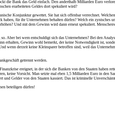
kt die Bank das Geld einfach. Den anderthalb Milliarden Euro verlor
chen erarbeiteten Geldes dort spekuliert wird?
anische Konjunktur gewettet. Sie hat sich offenbar verrechnet. Welch
ück haben, für ihr Unternehmen behalten dürfen? Welch ein zynisches u
rhöhen? Und mit dem Gewinn wird dann erneut spekuliert. Menschenvera
htig so. Aber bei wem entschuldigt sich das Unternehmen? Bei den Ana
ewinn erhalten, Gewinn wohl bemerkt, der keine Notwendigkeit ist, sond
Und wenn derzeit keine Kleinsparer betroffen sind, weil das Unterneh
ankgeschäft getrennt werden.
Finanzkrise ereignet, in der sich die Banken von den Staaten haben ret
ren, keine Vorsicht. Man setzte mal eben 1,5 Milliarden Euro in den 
rt und Gelder von den Staaten kassiert. Das ist kriminelle Unverschämt
nen beteiligen dürfen!