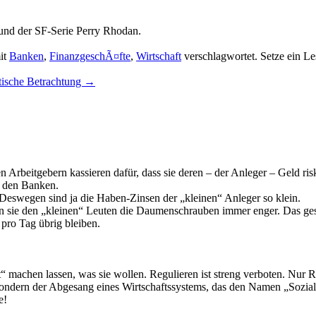
und der SF-Serie Perry Rhodan.
it
Banken
,
FinanzgeschÃ¤fte
,
Wirtschaft
verschlagwortet. Setze ein L
tische Betrachtung
→
 Arbeitgebern kassieren dafür, dass sie deren – der Anleger – Geld risk
n den Banken.
Deswegen sind ja die Haben-Zinsen der „kleinen“ Anleger so klein.
hen sie den „kleinen“ Leuten die Daumenschrauben immer enger. Das ge
 pro Tag übrig bleiben.
achen lassen, was sie wollen. Regulieren ist streng verboten. Nur Ret
sondern der Abgesang eines Wirtschaftssystems, das den Namen „Sozial
e!