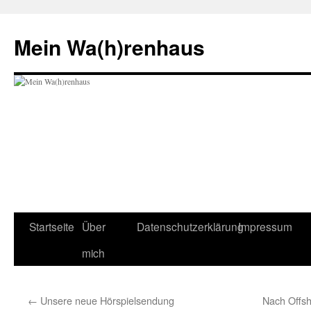
Zum
Inhalt
Mein Wa(h)renhaus
springen
Startseite
Über
Datenschutzerklärung
Impressum
mich
←
Unsere neue Hörspielsendung
Nach Offsh