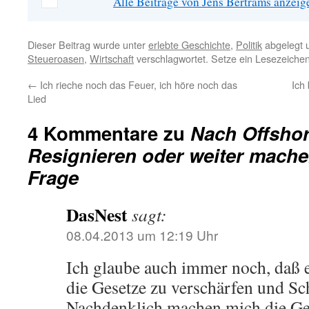
Alle Beiträge von Jens Bertrams anzei
Dieser Beitrag wurde unter
erlebte Geschichte
,
Politik
abgelegt 
Steueroasen
,
Wirtschaft
verschlagwortet. Setze ein Lesezeiche
←
Ich rieche noch das Feuer, ich höre noch das
Ich
Lied
4 Kommentare zu
Nach Offshor
Resignieren oder weiter machen
Frage
DasNest
sagt:
08.04.2013 um 12:19 Uhr
Ich glaube auch immer noch, daß e
die Gesetze zu verschärfen und Sc
Nachdenklich machen mich die G