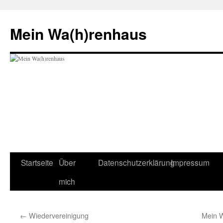
Zum
Inhalt
Mein Wa(h)renhaus
springen
Startseite
Über
Datenschutzerklärung
Impressum
mich
←
Wiedervereinigung
Mein W