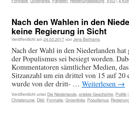
Formatie
,
Groenlinks
,
Parteien
,
Regierungsbildung
,
VVD
|
4 Ko
Nach den Wahlen in den Niede
keine Regierung in Sicht
Veröffentlicht am
24.03.2017
von
Jens Bertrams
Nach der Wahl in den Niederlanden hat 
der Populismus sei besiegt worden. Dab
Kommentatoren sämtlicher Medien, dass
Sitzanzahl um ein drittel von 15 auf 20
wurde von der dritt- …
Weiterlesen
→
Veröffentlicht unter
Die Niederlande
,
erlebte Geschichte
,
Politik
|
Christenunie
,
D66
,
Formatie
,
Groenlinks
,
Populismus
,
Regierung