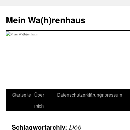
Zum
Inhalt
Mein Wa(h)renhaus
springen
Startseite
Über
Datenschutzerklärung
Impressum
mich
D66
Schlagwortarchiv: