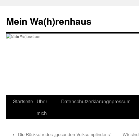
Zum
Inhalt
Mein Wa(h)renhaus
springen
Startseite
Über
Datenschutzerklärung
Impressum
mich
←
Die Rückkehr des „gesunden Volksempfindens“
Wir sind