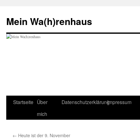
Zum
Inhalt
Mein Wa(h)renhaus
springen
Startseite
Über
Datenschutzerklärung
Impressum
mich
←
Heute ist der 9. November