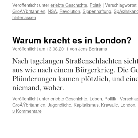
Veröffentlicht unter
erlebte Geschichte
,
Politik
|
Verschlagwortet 
GroÃŸbritannien
,
NSA
,
Revolution
,
Sippenhaftung
,
SpÃ¤hskand
hinterlassen
Warum kracht es in London?
Veröffentlicht am
13.08.2011
von
Jens Bertrams
Nach tagelangen Straßenschlachten sieh
aus wie nach einem Bürgerkrieg. Die Ge
Plünderungen kamen plötzlich, und ein
niemand, woher.
Veröffentlicht unter
erlebte Geschichte
,
Leben
,
Politik
|
Verschla
GroÃŸbritannien
,
Jugendliche
,
Kapitalismus
,
Krawalle
,
London
,
3 Kommentare