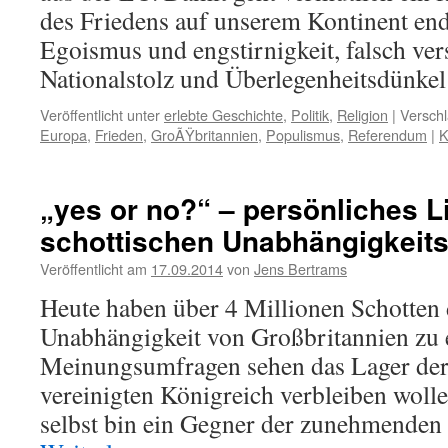
des Friedens auf unserem Kontinent end
Egoismus und engstirnigkeit, falsch ver
Nationalstolz und Überlegenheitsdünk
Veröffentlicht unter
erlebte Geschichte
,
Politik
,
Religion
|
Verschl
Europa
,
Frieden
,
GroÃŸbritannien
,
Populismus
,
Referendum
|
K
„yes or no?“ – persönliches 
schottischen Unabhängigkeit
Veröffentlicht am
17.09.2014
von
Jens Bertrams
Heute haben über 4 Millionen Schotten d
Unabhängigkeit von Großbritannien zu 
Meinungsumfragen sehen das Lager der 
vereinigten Königreich verbleiben wolle
selbst bin ein Gegner der zunehmende