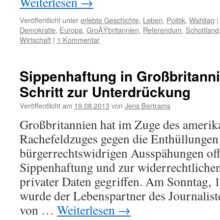
Weiterlesen
→
Veröffentlicht unter
erlebte Geschichte
,
Leben
,
Politik
,
Wahltag
|
Demokratie
,
Europa
,
GroÃŸbritannien
,
Referendum
,
Schottland
Wirtschaft
|
1 Kommentar
Sippenhaftung in Großbritann
Schritt zur Unterdrückung
Veröffentlicht am
19.08.2013
von
Jens Bertrams
Großbritannien hat im Zuge des amerik
Rachefeldzuges gegen die Enthüllungen
bürgerrechtswidrigen Ausspähungen off
Sippenhaftung und zur widerrechtlich
privater Daten gegriffen. Am Sonntag, 
wurde der Lebenspartner des Journalist
von …
Weiterlesen
→