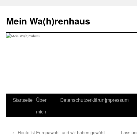
Zum
Inhalt
Mein Wa(h)renhaus
springen
Startseite
Über
Datenschutzerklärung
Impressum
mich
←
Heute ist Europawahl, und wir haben gewählt
Lass un