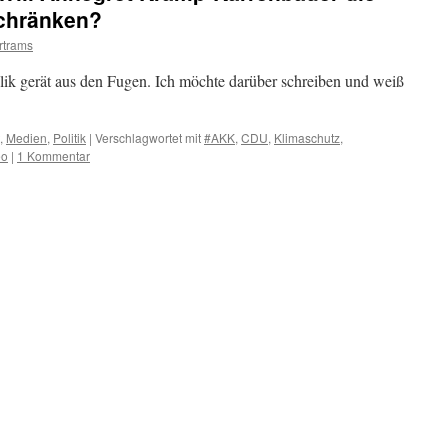
schränken?
rtrams
lik gerät aus den Fugen. Ich möchte darüber schreiben und weiß
,
Medien
,
Politik
|
Verschlagwortet mit
#AKK
,
CDU
,
Klimaschutz
,
eo
|
1 Kommentar