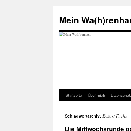
Zum
Inhalt
Mein Wa(h)renha
springen
Startseite
Über mich
Datenschut
Eckart Fuchs
Schlagwortarchiv:
Die Mittwochsrunde od