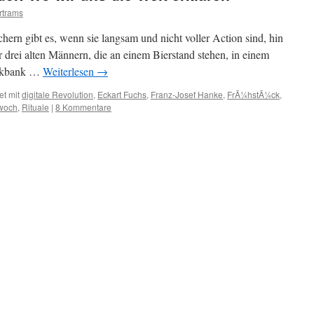
rtrams
hern gibt es, wenn sie langsam und nicht voller Action sind, hin
 drei alten Männern, die an einem Bierstand stehen, in einem
Parkbank …
Weiterlesen
→
et mit
digitale Revolution
,
Eckart Fuchs
,
Franz-Josef Hanke
,
FrÃ¼hstÃ¼ck
,
twoch
,
Rituale
|
8 Kommentare