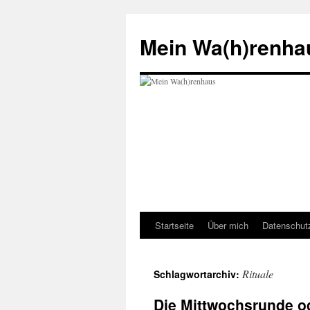
Zum
Inhalt
Mein Wa(h)renha
springen
Startseite
Über mich
Datenschut
Rituale
Schlagwortarchiv:
Die Mittwochsrunde od