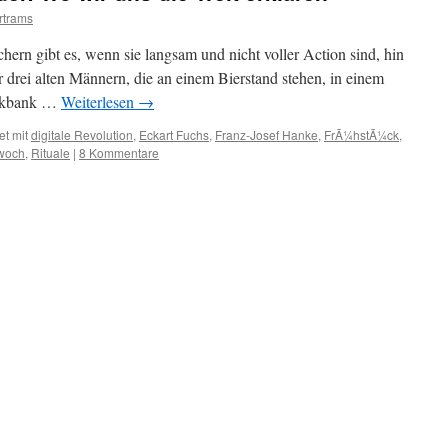
rtrams
hern gibt es, wenn sie langsam und nicht voller Action sind, hin
 drei alten Männern, die an einem Bierstand stehen, in einem
Parkbank …
Weiterlesen
→
et mit
digitale Revolution
,
Eckart Fuchs
,
Franz-Josef Hanke
,
FrÃ¼hstÃ¼ck
,
twoch
,
Rituale
|
8 Kommentare