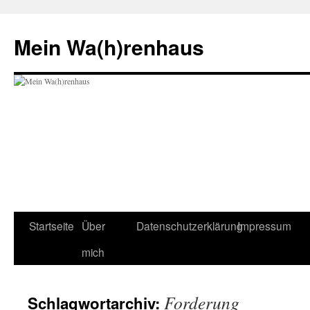
Zum
Inhalt
Mein Wa(h)renhaus
springen
Startseite
Über
Datenschutzerklärung
Impressum
mich
Forderung
Schlagwortarchiv: