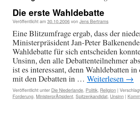
Die erste Wahldebatte
Veröffentlicht am
30.10.2006
von
Jens Bertrams
Eine Blitzumfrage ergab, dass der niede
Ministerpräsident Jan-Peter Balkenende 
Wahldebatte für sich entscheiden konnt
Unsinn, den alle Debattenteilnehmer ab
ist es interessant, denn Wahldebatten i
mit den Debatten in …
Weiterlesen
→
Veröffentlicht unter
Die Niederlande
,
Politik
,
Religion
|
Verschlag
Forderung
,
MinisterprÃ¤sident
,
Spitzenkandidat
,
Unsinn
|
Komme