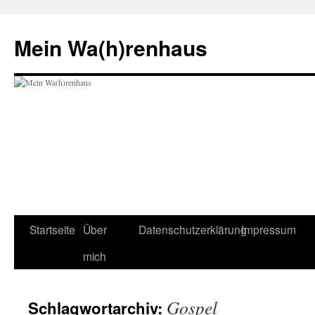
Zum
Inhalt
Mein Wa(h)renhaus
springen
Startseite
Über
Datenschutzerklärung
Impressum
mich
Gospel
Schlagwortarchiv: