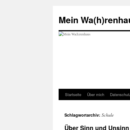
Zum
Inhalt
Mein Wa(h)renha
springen
Startseite
Über mich
Datenschut
Schule
Schlagwortarchiv:
Über Sinn und Unsinn