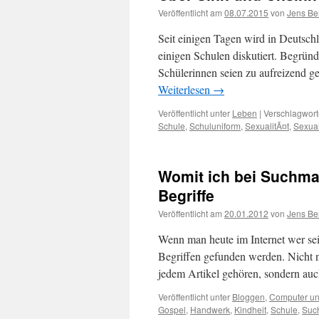
Veröffentlicht am
08.07.2015
von
Jens Be
Seit einigen Tagen wird in Deutschl
einigen Schulen diskutiert. Begrün
Schülerinnen seien zu aufreizend ge
Weiterlesen
→
Veröffentlicht unter
Leben
|
Verschlagwort
Schule
,
Schuluniform
,
SexualitÃ¤t
,
Sexua
Womit ich bei Suchma
Begriffe
Veröffentlicht am
20.01.2012
von
Jens Be
Wenn man heute im Internet wer se
Begriffen gefunden werden. Nicht 
jedem Artikel gehören, sondern auc
Veröffentlicht unter
Bloggen
,
Computer und
Gospel
,
Handwerk
,
Kindheit
,
Schule
,
Such