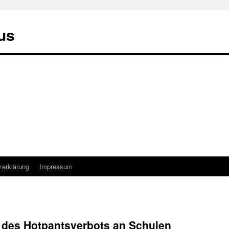
us
zerklärung
Impressum
 des Hotpantsverbots an Schulen