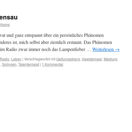
pensau
rtrams
ivat und ganz entspannt über ein persönliches Phänomen
onderes ist, mich selbst aber ziemlich erstaunt. Das Phänomen
it im Radio zwar immer noch das Lampenfieber …
Weiterlesen
→
 Radio
,
Leben
|
Verschlagwortet mit
Geltungsdrang
,
Heelderpeel
,
Marburg
,
g
,
Solingen
,
Talentenjagd
|
1 Kommentar