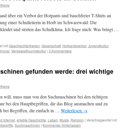
rtrams
and über ein Verbot der Hotpants und bauchfreier T-Shirts an
dung einer Schulleiterin in Horb im Schwarzwald: Die
kleidet und störten das Schulklima. Ich frage mich: Was bringt …
et mit
Geschlechterfragen
,
Gesellschaft
,
Hotpantsverbot
,
Jugendkultur
,
lmoral
,
Vergewaltigungskultur
|
3 Kommentare
schinen gefunden werde: drei wichtige
rtrams
in will, muss man von den Suchmaschinen bei den richtigen
nur bei den Hauptbegriffen, die das Blog ausmachen und zu
h bei Begriffen, die einfach in …
Weiterlesen
→
 Internet
,
erlebte Geschichte
,
Leben
,
Musik
,
Religion
|
Verschlagwortet mit
begriffe
,
Suchmaschinen
|
Kommentar hinterlassen