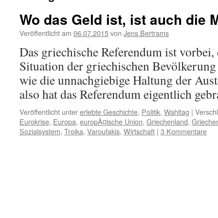
Wo das Geld ist, ist auch die 
Veröffentlicht am
06.07.2015
von
Jens Bertrams
Das griechische Referendum ist vorbei, 
Situation der griechischen Bevölkerung 
wie die unnachgiebige Haltung der Auste
also hat das Referendum eigentlich gebr
Veröffentlicht unter
erlebte Geschichte
,
Politik
,
Wahltag
|
Verschl
Eurokrise
,
Europa
,
europÃ¤ische Union
,
Griechenland
,
Grieche
Sozialsystem
,
Troika
,
Varoufakis
,
Wirtschaft
|
3 Kommentare