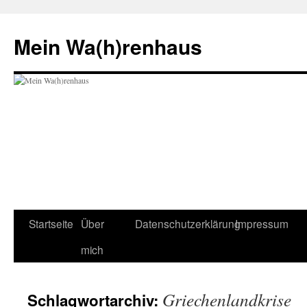
Zum
Inhalt
Mein Wa(h)renhaus
springen
Startseite
Über
Datenschutzerklärung
Impressum
mich
Griechenlandkrise
Schlagwortarchiv: