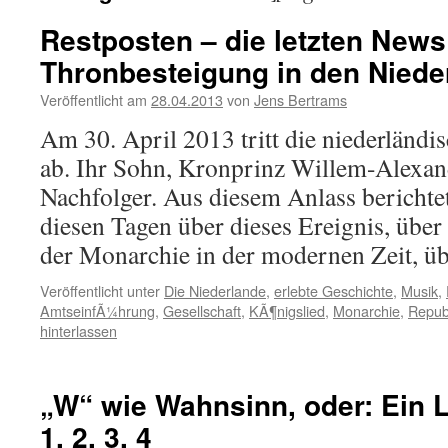
Restposten – die letzten News
Thronbesteigung in den Niede
Veröffentlicht am
28.04.2013
von
Jens Bertrams
Am 30. April 2013 tritt die niederländi
ab. Ihr Sohn, Kronprinz Willem-Alexand
Nachfolger. Aus diesem Anlass berichte
diesen Tagen über dieses Ereignis, übe
der Monarchie in der modernen Zeit, 
Veröffentlicht unter
Die Niederlande
,
erlebte Geschichte
,
Musik
,
AmtseinfÃ¼hrung
,
Gesellschaft
,
KÃ¶nigslied
,
Monarchie
,
Repub
hinterlassen
„W“ wie Wahnsinn, oder: Ein Lie
1, 2, 3, 4