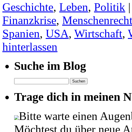
Geschichte
,
Leben
,
Politik
|
Finanzkrise
,
Menschenrech
Spanien
,
USA
,
Wirtschaft
,
hinterlassen
Suche im Blog
Suchen
nach:
Trage dich in meinen Ne
Bitte warte einen Augen
Möchtest du über neue Ar