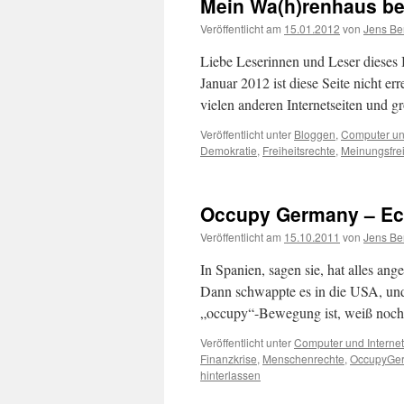
Mein Wa(h)renhaus be
Veröffentlicht am
15.01.2012
von
Jens Be
Liebe Leserinnen und Leser dieses B
Januar 2012 ist diese Seite nicht er
vielen anderen Internetseiten und
Veröffentlicht unter
Bloggen
,
Computer und
Demokratie
,
Freiheitsrechte
,
Meinungsfrei
Occupy Germany – Ech
Veröffentlicht am
15.10.2011
von
Jens Be
In Spanien, sagen sie, hat alles an
Dann schwappte es in die USA, und 
„occupy“-Bewegung ist, weiß noch
Veröffentlicht unter
Computer und Internet
Finanzkrise
,
Menschenrechte
,
OccupyGe
hinterlassen