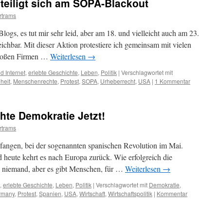
teiligt sich am SOPA-Blackout
rtrams
logs, es tut mir sehr leid, aber am 18. und vielleicht auch am 23.
reichbar. Mit dieser Aktion protestiere ich gemeinsam mit vielen
 großen Firmen …
Weiterlesen
→
 Internet
,
erlebte Geschichte
,
Leben
,
Politik
|
Verschlagwortet mit
heit
,
Menschenrechte
,
Protest
,
SOPA
,
Urheberrecht
,
USA
|
1 Kommentar
te Demokratie Jetzt!
rtrams
gefangen, bei der sogenannten spanischen Revolution im Mai.
heute kehrt es nach Europa zurück. Wie erfolgreich die
 niemand, aber es gibt Menschen, für …
Weiterlesen
→
,
erlebte Geschichte
,
Leben
,
Politik
|
Verschlagwortet mit
Demokratie
,
rmany
,
Protest
,
Spanien
,
USA
,
Wirtschaft
,
Wirtschaftspolitik
|
Kommentar