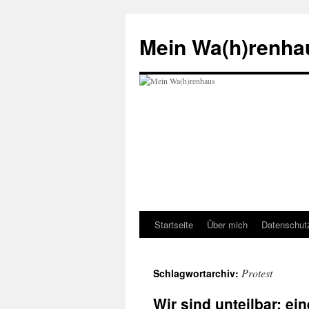
Zum
Inhalt
Mein Wa(h)renha
springen
Startseite
Über mich
Datenschut
Protest
Schlagwortarchiv:
Wir sind unteilbar: ei