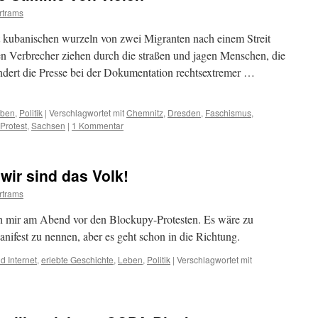
rtrams
t kubanischen wurzeln von zwei Migranten nach einem Streit
en Verbrecher ziehen durch die straßen und jagen Menschen, die
hindert die Presse bei der Dokumentation rechtsextremer …
ben
,
Politik
|
Verschlagwortet mit
Chemnitz
,
Dresden
,
Faschismus
,
Protest
,
Sachsen
|
1 Kommentar
wir sind das Volk!
rtrams
h mir am Abend vor den Blockupy-Protesten. Es wäre zu
anifest zu nennen, aber es geht schon in die Richtung.
 Internet
,
erlebte Geschichte
,
Leben
,
Politik
|
Verschlagwortet mit