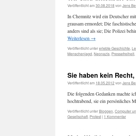
Veröffentlicht am
30.08.2018
von
Jens Be
In Chemnitz wird ein Deutscher mi
grausam ermordet; Die faschistisch
anders sind als sie; Die Polizei be
Weiterlesen
→
Veröffentlicht unter
erlebte Geschichte
,
Le
Menschenjagd
,
Neonazis
,
Pressefreiheit
,
Sie haben kein Recht, 
Veröffentlicht am
18.05.2012
von
Jens Be
Die folgenden Gedanken machte ic
hochtrabend, sie ein persönliches M
Veröffentlicht unter
Bloggen
,
Computer und
Gesellschaft
,
Protest
|
1 Kommentar