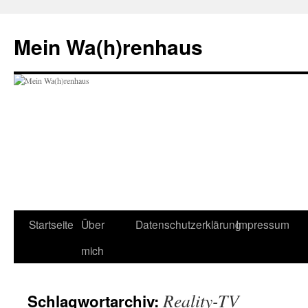
Zum
Inhalt
Mein Wa(h)renhaus
springen
Startseite
Über
Datenschutzerklärung
Impressum
mich
Reality-TV
Schlagwortarchiv: