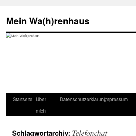
Zum
Inhalt
Mein Wa(h)renhaus
springen
Startseite
Über
Datenschutzerklärung
Impressum
mich
Telefonchat
Schlagwortarchiv: