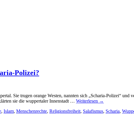
aria-Polizei?
ppertal. Sie trugen orange Westen, nannten sich „Scharia-Polizei“ und
klärten sie die wuppertaler Innenstadt …
Weiterlesen
→
e
,
Islam
,
Menschenrechte
,
Religionsfreiheit
,
Salafismus
,
Scharia
,
Wuppe