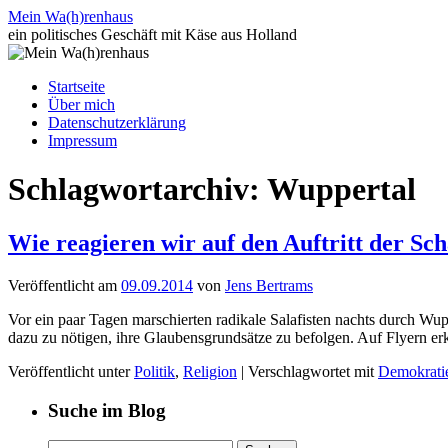
Zum
Mein Wa(h)renhaus
Inhalt
ein politisches Geschäft mit Käse aus Holland
springen
Startseite
Über mich
Datenschutzerklärung
Impressum
Schlagwortarchiv:
Wuppertal
Wie reagieren wir auf den Auftritt der Sch
Veröffentlicht am
09.09.2014
von
Jens Bertrams
Vor ein paar Tagen marschierten radikale Salafisten nachts durch Wu
dazu zu nötigen, ihre Glaubensgrundsätze zu befolgen. Auf Flyern er
Veröffentlicht unter
Politik
,
Religion
|
Verschlagwortet mit
Demokrati
Suche im Blog
Suchen