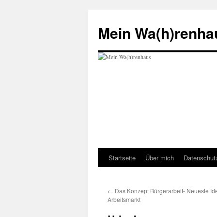
Zum
Inhalt
Mein Wa(h)renha
springen
Startseite
Über mich
Datenschut
←
Das Konzept Bürgerarbeit- Neueste I
Arbeitsmarkt