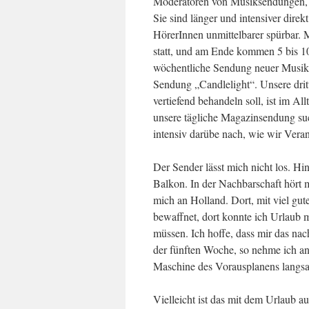
Moderatoren von Musiksendungen, o
Sie sind länger und intensiver direk
HörerInnen unmittelbarer spürbar. 
statt, und am Ende kommen 5 bis 10
wöchentliche Sendung neuer Musik,
Sendung „Candlelight“. Unsere dri
vertiefend behandeln soll, ist im 
unsere tägliche Magazinsendung suc
intensiv darübe nach, wie wir Ve
Der Sender lässt mich nicht los. Hi
Balkon. In der Nachbarschaft hört 
mich an Holland. Dort, mit viel gu
bewaffnet, dort konnte ich Urlaub
müssen. Ich hoffe, dass mir das nac
der fünften Woche, so nehme ich an,
Maschine des Vorausplanens langsa
Vielleicht ist das mit dem Urlaub a