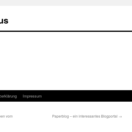
us
zerklärung
Impressum
deen vom
Paperblog – ein interessantes Blogportal
→