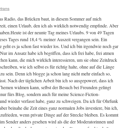
rtrams
s Radio, das Brücken baut, in diesem Sommer auf mich
zeit, einen Urlaub, den ich als wirklich notwendig empfinde. Aber
 haben.
Heute ist der neunte Tag meines Urlaubs. 9 von 49 Tagen
eses Tages rund 18,4 % meiner Auszeit vergangen sein. Ein
geht es ja schon fast wieder los. Und ich bin irgendwie noch gar
 im Ansatz habe ich begriffen, dass ich frei habe, frei atmen
en kann, die mich wirklich interessieren, um sie ohne Zeitdruck
schreiben, wie ich selbst es für richtig halte, ohne auf die Länge
 sein. Denn ich blogge ja schon lang nicht mehr einfach so,
ässt. Nach der täglichen Arbeit bin ich so ausgepowert, dass ich
 Themen widmen kann, selbst der Besuch bei Freunden gelingt
 nur fürs Blog, sondern auch für meine Science-Fiction-
 und wieder verfasst habe, ganz zu schweigen. Da ich für Ohrfunk
aber beinahe die Zeit eines ganz normalen Jobs investiere, bin ich,
zufrieden, wenn private Dinge auf der Strecke bleiben. Es kommt
 im Sender anders gesehen wird als die der Moderatorinnen und