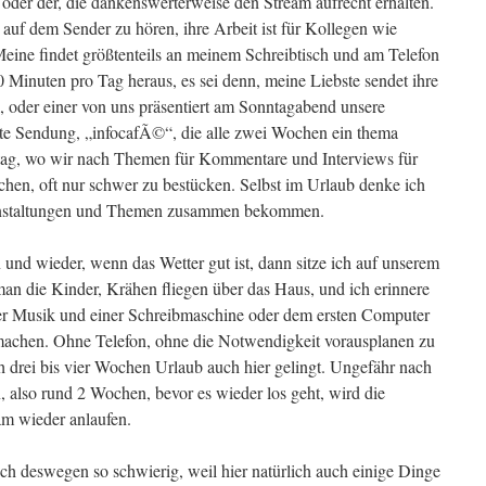
der der, die dankenswerterweise den Stream aufrecht erhalten.
t auf dem Sender zu hören, ihre Arbeit ist für Kollegen wie
Meine findet größtenteils an meinem Schreibtisch und am Telefon
 Minuten pro Tag heraus, es sei denn, meine Liebste sendet ihre
 oder einer von uns präsentiert am Sonntagabend unsere
tte Sendung, „infocafÃ©“, die alle zwei Wochen ein thema
Alltag, wo wir nach Themen für Kommentare und Interviews für
hen, oft nur schwer zu bestücken. Selbst im Urlaub denke ich
ranstaltungen und Themen zusammen bekommen.
n und wieder, wenn das Wetter gut ist, dann sitze ich auf unserem
man die Kinder, Krähen fliegen über das Haus, und ich erinnere
ter Musik und einer Schreibmaschine oder dem ersten Computer
 machen. Ohne Telefon, ohne die Notwendigkeit vorausplanen zu
h drei bis vier Wochen Urlaub auch hier gelingt. Ungefähr nach
 also rund 2 Wochen, bevor es wieder los geht, wird die
m wieder anlaufen.
uch deswegen so schwierig, weil hier natürlich auch einige Dinge