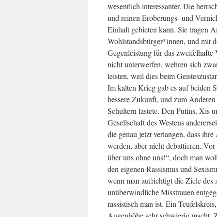
wesentlich interessanter. Die herrs
und reinen Eroberungs- und Vernic
Einhalt gebieten kann. Sie tragen 
Wohlstandsbürger*innen, und mit de
Gegenleistung für das zweifelhafte
nicht unterwerfen, wehren sich zwar
leisten, weil dies beim Geisteszust
Im kalten Krieg gab es auf beiden S
bessere Zukunft, und zum Anderen k
Schultern lastete. Den Putins, Xis 
Gesellschaft des Westens anderersei
die genau jetzt verlangen, dass ihr
werden, aber nicht debattieren. Vo
über uns ohne uns!“, doch man woll
den eigenen Rassismus und Sexismu
wenn man aufrichtigt die Ziele des 
unüberwindliche Misstrauen entgegen
rassistisch man ist. Ein Teufelskrei
Augenhöhe sehr schwierig macht. Z