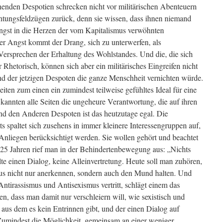
chenden Despotien schrecken nicht vor militärischen Abenteuern
htungsfeldzügen zurück, denn sie wissen, dass ihnen niemand
Angst in die Herzen der vom Kapitalismus verwöhnten
r Angst kommt der Drang, sich zu unterwerfen, als
 Versprechen der Erhaltung des Wohlstandes. Und die, die sich
 Rhetorisch, können sich aber ein militärisches Eingreifen nicht
and der jetzigen Despoten die ganze Menschheit vernichten würde.
eiten zum einen ein zumindest teilweise gefühltes Ideal für eine
annten alle Seiten die ungeheure Verantwortung, die auf ihren
und den Anderen Despoten ist das heutzutage egal. Die
ts spaltet sich zusehens in immer kleinere Interessengruppen auf,
e Anliegen berücksichtigt werden. Sie wollen gehört und beachtet
r 25 Jahren rief man in der Behindertenbewegung aus: „Nichts
te einen Dialog, keine Alleinvertretung. Heute soll man zuhören,
s nicht nur anerkennen, sondern auch den Mund halten. Und
Antirassismus und Antisexismus vertritt, schlägt einem das
, dass man damit nur verschleiern will, wie sexistisch und
s, aus dem es kein Entrinnen gibt, und der einen Dialog auf
umindest die Möglichkeit, gemeinsam an einer weniger