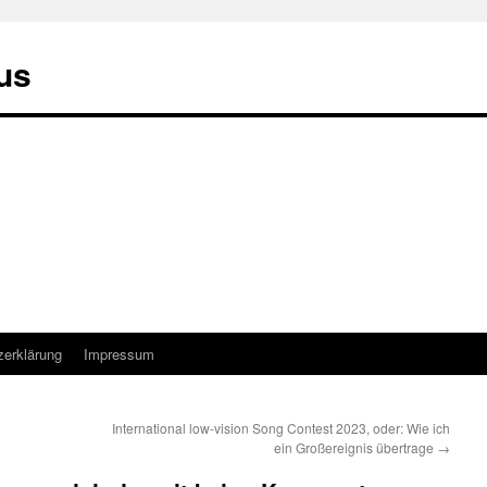
us
zerklärung
Impressum
International low-vision Song Contest 2023, oder: Wie ich
ein Großereignis übertrage
→