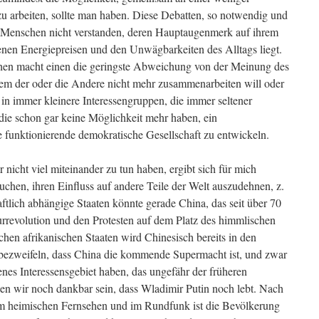
 zu arbeiten, sollte man haben. Diese Debatten, so notwendig und
n Menschen nicht verstanden, deren Hauptaugenmerk auf ihrem
nen Energiepreisen und den Unwägbarkeiten des Alltags liegt.
hen macht einen die geringste Abweichung von der Meinung des
m der oder die Andere nicht mehr zusammenarbeiten will oder
h in immer kleinere Interessengruppen, die immer seltener
 die schon gar keine Möglichkeit mehr haben, ein
 funktionierende demokratische Gesellschaft zu entwickeln.
 nicht viel miteinander zu tun haben, ergibt sich für mich
chen, ihren Einfluss auf andere Teile der Welt auszudehnen, z.
aftlich abhängige Staaten könnte gerade China, das seit über 70
ulturrevolution und den Protesten auf dem Platz des himmlischen
nchen afrikanischen Staaten wird Chinesisch bereits in den
zu bezweifeln, dass China die kommende Supermacht ist, und zwar
enes Interessensgebiet haben, das ungefähr der früheren
en wir noch dankbar sein, dass Wladimir Putin noch lebt. Nach
m heimischen Fernsehen und im Rundfunk ist die Bevölkerung