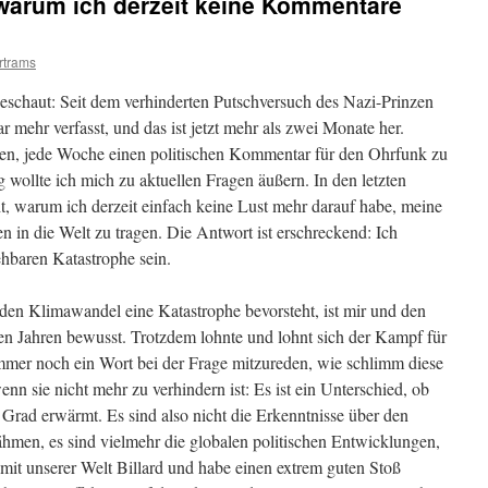
warum ich derzeit keine Kommentare
rtrams
schaut: Seit dem verhinderten Putschversuch des Nazi-Prinzen
mehr verfasst, und das ist jetzt mehr als zwei Monate her.
men, jede Woche einen politischen Kommentar für den Ohrfunk zu
wollte ich mich zu aktuellen Fragen äußern. In den letzten
, warum ich derzeit einfach keine Lust mehr darauf habe, meine
 in die Welt zu tragen. Die Antwort ist erschreckend: Ich
ehbaren Katastrophe sein.
en Klimawandel eine Katastrophe bevorsteht, ist mir und den
en Jahren bewusst. Trotzdem lohnte und lohnt sich der Kampf für
immer noch ein Wort bei der Frage mitzureden, wie schlimm diese
nn sie nicht mehr zu verhindern ist: Es ist ein Unterschied, ob
 Grad erwärmt. Es sind also nicht die Erkenntnisse über den
ähmen, es sind vielmehr die globalen politischen Entwicklungen,
d mit unserer Welt Billard und habe einen extrem guten Stoß