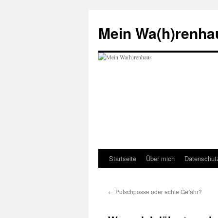
Zum
Inhalt
Mein Wa(h)renha
springen
Startseite
Über mich
Datenschut
←
Putschposse oder echte Gefahr?