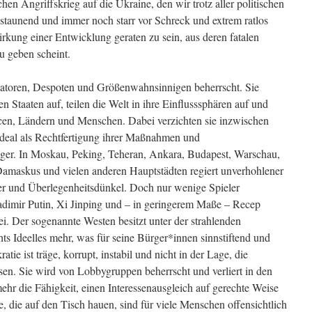
hen Angriffskrieg auf die Ukraine, den wir trotz aller politischen
taunend und immer noch starr vor Schreck und extrem ratlos
irkung einer Entwicklung geraten zu sein, aus deren fatalen
 geben scheint.
atoren, Despoten und Größenwahnsinnigen beherrscht. Sie
 Staaten auf, teilen die Welt in ihre Einflusssphären auf und
cen, Ländern und Menschen. Dabei verzichten sie inzwischen
sideal als Rechtfertigung ihrer Maßnahmen und
änger. In Moskau, Peking, Teheran, Ankara, Budapest, Warschau,
Damaskus und vielen anderen Hauptstädten regiert unverhohlener
r und Überlegenheitsdünkel. Doch nur wenige Spieler
adimir Putin, Xi Jinping und – in geringerem Maße – Recep
 Der sogenannte Westen besitzt unter der strahlenden
hts Ideelles mehr, was für seine Bürger*innen sinnstiftend und
ie ist träge, korrupt, instabil und nicht in der Lage, die
en. Sie wird von Lobbygruppen beherrscht und verliert in den
hr die Fähigkeit, einen Interessenausgleich auf gerechte Weise
e, die auf den Tisch hauen, sind für viele Menschen offensichtlich