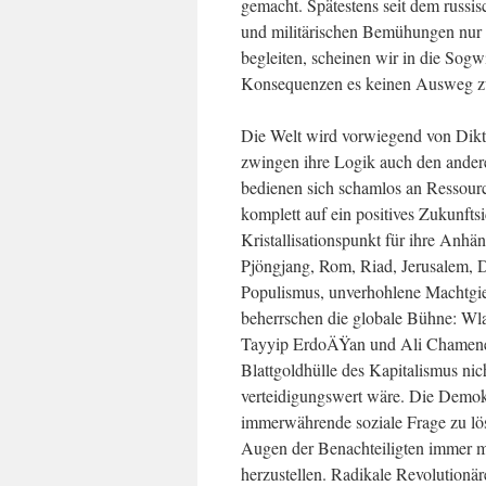
gemacht. Spätestens seit dem russisc
und militärischen Bemühungen nur s
begleiten, scheinen wir in die Sogw
Konsequenzen es keinen Ausweg zu
Die Welt wird vorwiegend von Dikt
zwingen ihre Logik auch den anderen
bedienen sich schamlos an Ressour
komplett auf ein positives Zukunft
Kristallisationspunkt für ihre Anh
Pjöngjang, Rom, Riad, Jerusalem, 
Populismus, unverhohlene Machtgie
beherrschen die globale Bühne: Wl
Tayyip ErdoÄŸan und Ali Chamenei.
Blattgoldhülle des Kapitalismus nic
verteidigungswert wäre. Die Demokrat
immerwährende soziale Frage zu lös
Augen der Benachteiligten immer me
herzustellen. Radikale Revolutionär