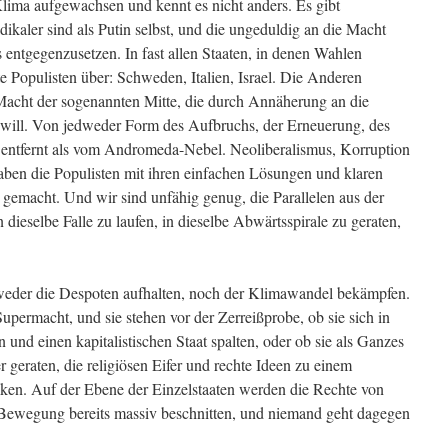
Klima aufgewachsen und kennt es nicht anders. Es gibt
ikaler sind als Putin selbst, und die ungeduldig an die Macht
 entgegenzusetzen. In fast allen Staaten, in denen Wahlen
te Populisten über: Schweden, Italien, Israel. Die Anderen
cht der sogenannten Mitte, die durch Annäherung an die
n will. Von jedweder Form des Aufbruchs, der Erneuerung, des
 entfernt als vom Andromeda-Nebel. Neoliberalismus, Korruption
haben die Populisten mit ihren einfachen Lösungen und klaren
 gemacht. Und wir sind unfähig genug, die Parallelen aus der
dieselbe Falle zu laufen, in dieselbe Abwärtsspirale zu geraten,
h weder die Despoten aufhalten, noch der Klimawandel bekämpfen.
Supermacht, und sie stehen vor der Zerreißprobe, ob sie sich in
n und einen kapitalistischen Staat spalten, oder ob sie als Ganzes
r geraten, die religiösen Eifer und rechte Ideen zu einem
en. Auf der Ebene der Einzelstaaten werden die Rechte von
ewegung bereits massiv beschnitten, und niemand geht dagegen