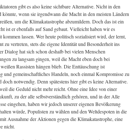
tatoren gibt es also keine sichtbare Alternative. Nicht in den
nd könnte, wenn sie irgendwann die Macht in den meisten Ländern
mreißen, um die Klimakatastrophe abzumildern. Doch das ist ein
t ist er ebenfalls auf Sand gebaut. Vielleicht haben wir es
t kommen lassen. Wer heute politisch sozialisiert wird, der lernt,
 zu vertreten, stets die eigene Identität und Besonderheit ins
her Dialog hat sich schon deshalb bei vielen Menschen
klungen zu langsam gingen, weil die Macht eben doch bei
 weißen Rassisten hängen blieb. Die Enttäuschung ist
log und gemeinschaftliches Handeln, noch einmal Kompromisse zu
d doch notwendig. Denn spätestens hier gibt es keine Alternative.
 weil die Geduld nicht mehr reicht. Ohne eine Idee von einer
unft, zu der alle selbstverständlich gehören, und in der Alle
se eingehen, haben wir jedoch unserer eigenen Bevölkerung
bhalten würde, Populisten zu wählen und den Weltdespoten in die
, mit Ausnahme der Aktionen gegen die Klimakatastrophe, eine
e nicht.