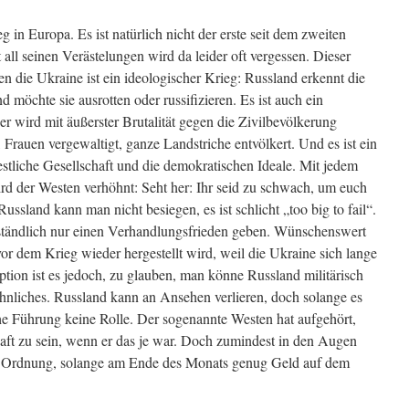
g in Europa. Es ist natürlich nicht der erste seit dem zweiten
 all seinen Verästelungen wird da leider oft vergessen. Dieser
 die Ukraine ist ein ideologischer Krieg: Russland erkennt die
 möchte sie ausrotten oder russifizieren. Es ist auch ein
r wird mit äußerster Brutalität gegen die Zivilbevölkerung
 Frauen vergewaltigt, ganze Landstriche entvölkert. Und es ist ein
stliche Gesellschaft und die demokratischen Ideale. Mit jedem
rd der Westen verhöhnt: Seht her: Ihr seid zu schwach, um euch
ssland kann man nicht besiegen, es ist schlicht „too big to fail“.
rständlich nur einen Verhandlungsfrieden geben. Wünschenswert
vor dem Krieg wieder hergestellt wird, weil die Ukraine sich lange
Option ist es jedoch, zu glauben, man könne Russland militärisch
nliches. Russland kann an Ansehen verlieren, doch solange es
sche Führung keine Rolle. Der sogenannte Westen hat aufgehört,
ft zu sein, wenn er das je war. Doch zumindest in den Augen
n Ordnung, solange am Ende des Monats genug Geld auf dem