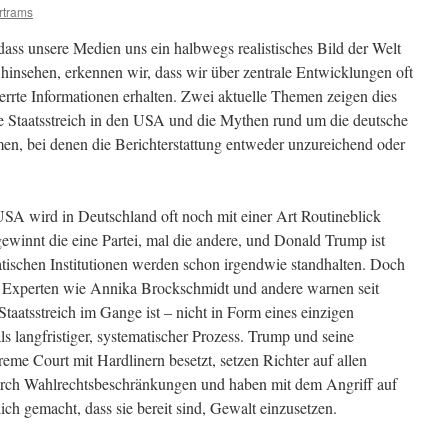
rtrams
dass unsere Medien uns ein halbwegs realistisches Bild der Welt
hinsehen, erkennen wir, dass wir über zentrale Entwicklungen oft
errte Informationen erhalten. Zwei aktuelle Themen zeigen dies
de Staatsstreich in den USA und die Mythen rund um die deutsche
men, bei denen die Berichterstattung entweder unzureichend oder
USA wird in Deutschland oft noch mit einer Art Routineblick
gewinnt die eine Partei, mal die andere, und Donald Trump ist
tischen Institutionen werden schon irgendwie standhalten. Doch
. Experten wie Annika Brockschmidt und andere warnen seit
Staatsstreich im Gange ist – nicht in Form eines einzigen
ls langfristiger, systematischer Prozess. Trump und seine
me Court mit Hardlinern besetzt, setzen Richter auf allen
rch Wahlrechtsbeschränkungen und haben mit dem Angriff auf
ich gemacht, dass sie bereit sind, Gewalt einzusetzen.