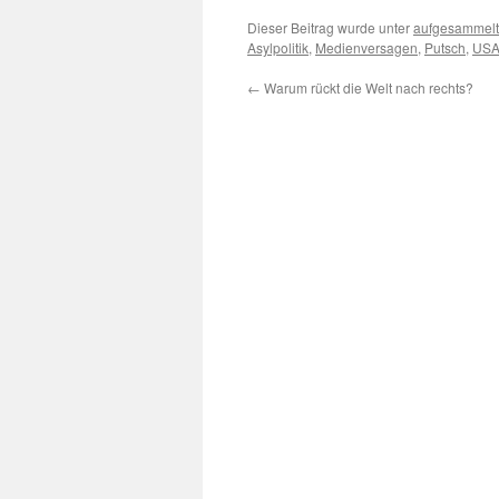
Dieser Beitrag wurde unter
aufgesammelt
Asylpolitik
,
Medienversagen
,
Putsch
,
US
←
Warum rückt die Welt nach rechts?