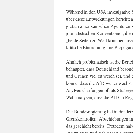
Während in den USA investigative M
über diese Entwicklungen berichten
großen amerikanischen Agenturen k
journalistischen Konventionen, die 
„beide Seiten zu Wort kommen lasse
kritische Einordnung ihre Propagan
Ähnlich problematisch ist die Beri
behauptet, dass Deutschland besond
und Grünen viel zu weich sei, und
könne, dass die AfD weiter wächst.
Asylverschärfungen oft als Strateg
Wahlanalysen, dass die AfD in Region
Die Bundesregierung hat in den let
Grenzkontrollen, Abschiebungen in 
das geschieht bereits. Trotzdem hal
„naiv“ seien und sich gegen Kompr