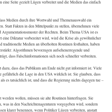
n eine Seite gezielt Lügen verbreitet und die Medien das einfach
dass Medien durch ihre Wortwahl und Themenauswahl ein
en. Statt Fakten in den Mittelpunkt zu stellen, übernehmen viele
nd Argumentationsmuster der Rechten. Beim Thema USA ist es
ort eine Diktatur vorbereitet wird, wird die Krise als gewöhnlicher
end traditionelle Medien an überholten Routinen festhalten, haben
erstärkt: Algorithmen bevorzugen aufsehenerregende und
trägt, dass Falschinformationen sich noch schneller verbreiten.
t dazu, dass das Publikum am Ende nicht gut informiert ist. Viele
efährlich die Lage in den USA wirklich ist. Sie glauben, dass
als es tatsächlich ist, und dass die Regierung nichts dagegen tue –
werden wollen, müssen sie alte Routinen hinterfragen. Sie
ten, was in den Nachrichtenagenturen vorgegeben wird, sondern
ssen klarer benennen, wenn Politiker Lügen verbreiten, anstatt