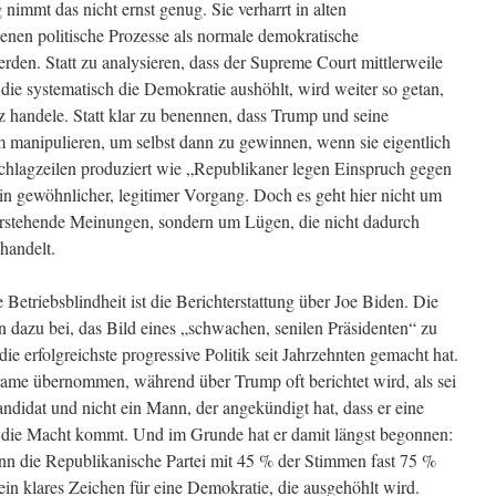
nimmt das nicht ernst genug. Sie verharrt in alten
denen politische Prozesse als normale demokratische
den. Statt zu analysieren, dass der Supreme Court mittlerweile
 die systematisch die Demokratie aushöhlt, wird weiter so getan,
iz handele. Statt klar zu benennen, dass Trump und seine
 manipulieren, um selbst dann zu gewinnen, wenn sie eigentlich
chlagzeilen produziert wie „Republikaner legen Einspruch gegen
in gewöhnlicher, legitimer Vorgang. Doch es geht hier nicht um
erstehende Meinungen, sondern um Lügen, die nicht dadurch
handelt.
e Betriebsblindheit ist die Berichterstattung über Joe Biden. Die
n dazu bei, das Bild eines „schwachen, senilen Präsidenten“ zu
die erfolgreichste progressive Politik seit Jahrzehnten gemacht hat.
ame übernommen, während über Trump oft berichtet wird, als sei
andidat und nicht ein Mann, der angekündigt hat, dass er eine
 an die Macht kommt. Und im Grunde hat er damit längst begonnen:
nn die Republikanische Partei mit 45 % der Stimmen fast 75 %
in klares Zeichen für eine Demokratie, die ausgehöhlt wird.