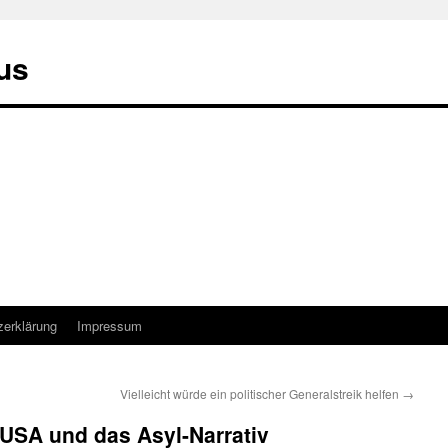
us
zerklärung
Impressum
Vielleicht würde ein politischer Generalstreik helfen
→
USA und das Asyl-Narrativ