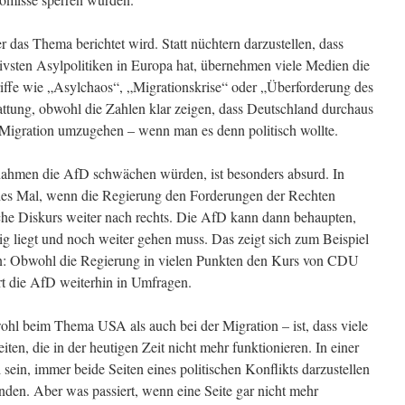
r das Thema berichtet wird. Statt nüchtern darzustellen, dass
ktivsten Asylpolitiken in Europa hat, übernehmen viele Medien die
iffe wie „Asylchaos“, „Migrationskrise“ oder „Überforderung des
tattung, obwohl die Zahlen klar zeigen, dass Deutschland durchaus
n Migration umzugehen – wenn man es denn politisch wollte.
ahmen die AfD schwächen würden, ist besonders absurd. In
edes Mal, wenn die Regierung den Forderungen der Rechten
ische Diskurs weiter nach rechts. Die AfD kann dann behaupten,
tig liegt und noch weiter gehen muss. Das zeigt sich zum Beispiel
n: Obwohl die Regierung in vielen Punkten den Kurs von CDU
t die AfD weiterhin in Umfragen.
ohl beim Thema USA als auch bei der Migration – ist, dass viele
ten, die in der heutigen Zeit nicht mehr funktionieren. In einer
 sein, immer beide Seiten eines politischen Konflikts darzustellen
nden. Aber was passiert, wenn eine Seite gar nicht mehr