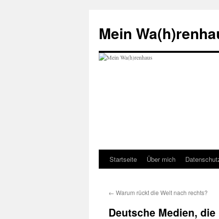
Zum
Inhalt
Mein Wa(h)renha
springen
Startseite
Über mich
Datenschut
←
Warum rückt die Welt nach rechts?
Deutsche Medien, die 