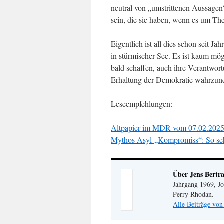
neutral von „umstrittenen Aussagen
sein, die sie haben, wenn es um The
Eigentlich ist all dies schon seit J
in stürmischer See. Es ist kaum mög
bald schaffen, auch ihre Verantwort
Erhaltung der Demokratie wahrzune
Leseempfehlungen:
Altpapier im MDR vom 07.02.2025:
Mythos Asyl-„Kompromiss“: So seh
Über Jens Bertr
Jahrgang 1969, Jo
Perry Rhodan.
Alle Beiträge von