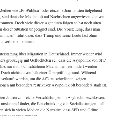
edien wie „ProPublica“ oder einzelne Journalisten tiefgehend
, sind deutsche Medien oft auf Nachrichten angewiesen, die von
ommen. Doch viele dieser Agenturen folgen selbst noch alten
in dieser Situation ungeeignet sind. Die Vorstellung, dass man
n muss“, führt dazu, dass Trump und seine Leute fast ohne
da verbreiten können.
chterstattung über Migration in Deutschland. Immer wieder wird
ers großzügig mit Geflüchteten sei, dass die Asylpolitik von SPD
 dass nur mit noch schärferen Maßnahmen verhindert werden
 Doch nichts davon hält einer Überprüfung stand. Während
ie verkauft werden, um die AfD zu schwächen, zeigen
en mit besonders restriktiver Asylpolitik oft besonders stark ist.
zten Jahren zahlreiche Verschärfungen im Asylrecht beschlossen.
unsichere Länder, die Einschränkung von Sozialleistungen – all
ten sich in vielen Medien die Narrative, dass SPD und Grüne
omisse sperren würden.