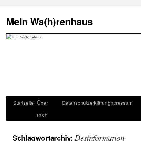
Zum
Inhalt
Mein Wa(h)renhaus
springen
Startseite
Über
Datenschutzerklärung
Impressum
mich
Desinformation
Schlagwortarchiv: