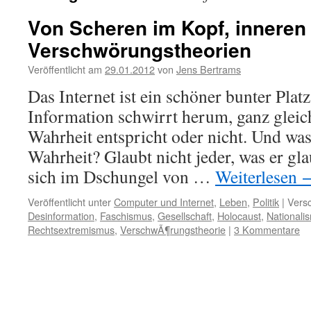
Von Scheren im Kopf, inneren
Verschwörungstheorien
Veröffentlicht am
29.01.2012
von
Jens Bertrams
Das Internet ist ein schöner bunter Plat
Information schwirrt herum, ganz gleich
Wahrheit entspricht oder nicht. Und was
Wahrheit? Glaubt nicht jeder, was er gl
sich im Dschungel von …
Weiterlesen
Veröffentlicht unter
Computer und Internet
,
Leben
,
Politik
|
Versc
Desinformation
,
Faschismus
,
Gesellschaft
,
Holocaust
,
Nationali
Rechtsextremismus
,
VerschwÃ¶rungstheorie
|
3 Kommentare