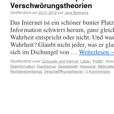
Verschwörungstheorien
Veröffentlicht am
29.01.2012
von
Jens Bertrams
Das Internet ist ein schöner bunter Plat
Information schwirrt herum, ganz gleich
Wahrheit entspricht oder nicht. Und was
Wahrheit? Glaubt nicht jeder, was er gl
sich im Dschungel von …
Weiterlesen
Veröffentlicht unter
Computer und Internet
,
Leben
,
Politik
|
Versc
Desinformation
,
Faschismus
,
Gesellschaft
,
Holocaust
,
Nationali
Rechtsextremismus
,
VerschwÃ¶rungstheorie
|
3 Kommentare