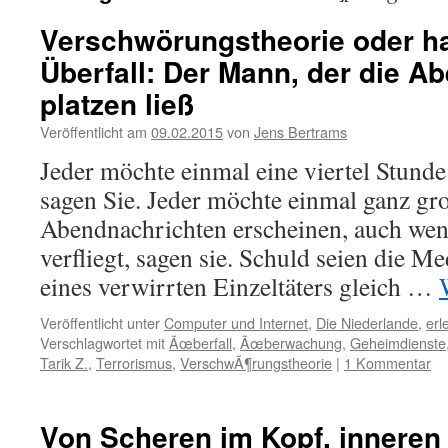
Verschwörungstheorie oder h
Überfall: Der Mann, der die A
platzen ließ
Veröffentlicht am
09.02.2015
von
Jens Bertrams
Jeder möchte einmal eine viertel Stund
sagen Sie. Jeder möchte einmal ganz gr
Abendnachrichten erscheinen, auch we
verfliegt, sagen sie. Schuld seien die Me
eines verwirrten Einzeltäters gleich …
Veröffentlicht unter
Computer und Internet
,
Die Niederlande
,
erl
Verschlagwortet mit
Ãœberfall
,
Ãœberwachung
,
Geheimdienste
Tarik Z.
,
Terrorismus
,
VerschwÃ¶rungstheorie
|
1 Kommentar
Von Scheren im Kopf, inneren