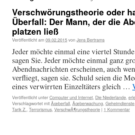
Verschwörungstheorie oder h
Überfall: Der Mann, der die A
platzen ließ
Veröffentlicht am
09.02.2015
von
Jens Bertrams
Jeder möchte einmal eine viertel Stund
sagen Sie. Jeder möchte einmal ganz gr
Abendnachrichten erscheinen, auch we
verfliegt, sagen sie. Schuld seien die Me
eines verwirrten Einzeltäters gleich …
Veröffentlicht unter
Computer und Internet
,
Die Niederlande
,
erl
Verschlagwortet mit
Ãœberfall
,
Ãœberwachung
,
Geheimdienste
Tarik Z.
,
Terrorismus
,
VerschwÃ¶rungstheorie
|
1 Kommentar