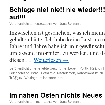
Schlage nie! nie!! nie wieder!!
auf!!!
Veröffentlicht am
09.03.2015
von
Jens Bertrams
Inzwischen ist geschehen, was ich niem
gehalten hätte: Ich habe keine Lust mehr
Jahre und Jahre habe ich mir gewünscht
umfassend informiert zu werden, und das
diesen …
Weiterlesen
→
Veröffentlicht unter
erlebte Geschichte
,
Leben
,
Politik
,
Religion
|
Griechenland
,
Israel
,
Lethargie
,
Nachrichten
,
Nahostkonflikt
,
NP
TrÃ¶glitz
,
Weltlage
|
2 Kommentare
Im nahen Osten nichts Neues
Veröffentlicht am
19.11.2012
von
Jens Bertrams